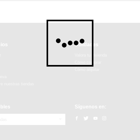
cios
Utilidades
r
Valora tu vivienda
Cómo comprar
Cómo alquilar
ueva
e nuestras tiendas
bles
Síguenos en:
ndas