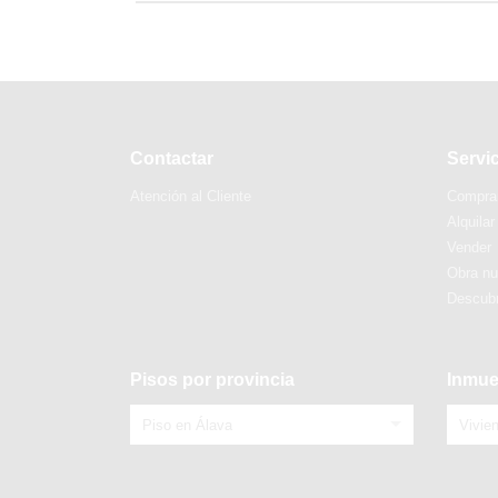
Contactar
Servi
Atención al Cliente
Compra
Alquilar
Vender
Obra n
Descubr
Pisos por provincia
Inmue
Piso en Álava
Vivie