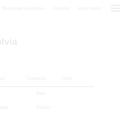
Búsquedas Guardadas
Contacto
Iniciar sesión
lvia
es
Trasteros
Otros
Bajo
sado
Duplex