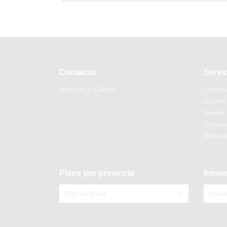
Contactar
Servi
Atención al Cliente
Compra
Alquilar
Vender
Obra n
Descubr
Pisos por provincia
Inmue
Piso en Álava
Vivie