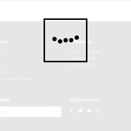
cios
Utilidades
r
Valora tu vivienda
Cómo comprar
Cómo alquilar
ueva
e nuestras tiendas
bles
Síguenos en:
ndas