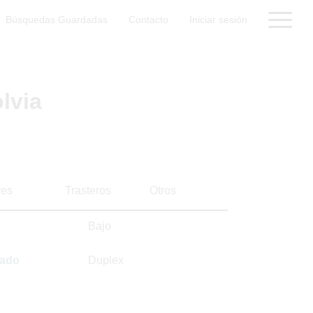
Búsquedas Guardadas
Contacto
Iniciar sesión
lvia
es
Trasteros
Otros
Bajo
sado
Duplex