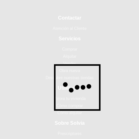
Contactar
Atención al Cliente
Servicios
Comprar
Alquilar
Vender
Obra nueva
Descubre nuestras tiendas
Utilidades
Valora tu vivienda
Cómo comprar
Cómo alquilar
Sobre Solvia
Prescriptores