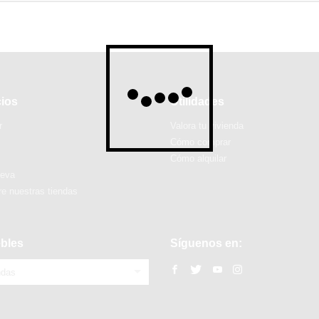
cios
Utilidades
r
Valora tu vivienda
Cómo comprar
Cómo alquilar
ueva
e nuestras tiendas
bles
Síguenos en:
ndas