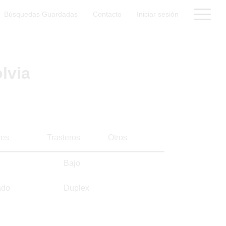
Búsquedas Guardadas
Contacto
Iniciar sesión
lvia
es
Trasteros
Otros
Bajo
ado
Duplex