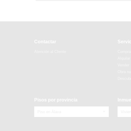
Contactar
Servi
Atención al Cliente
Compra
Alquilar
Vender
Obra n
Descubr
Pisos por provincia
Inmue
Piso en Álava
Vivie