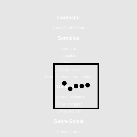
Contactar
Atención al Cliente
Servicios
Comprar
Alquilar
Vender
Obra nueva
Descubre nuestras tiendas
Utilidades
Valora tu vivienda
Cómo comprar
Cómo alquilar
Sobre Solvia
Prescriptores