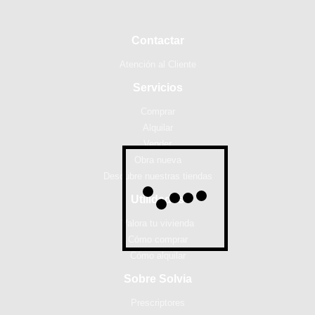
Contactar
Atención al Cliente
Servicios
Comprar
Alquilar
Vender
Obra nueva
Descubre nuestras tiendas
Utilidades
Valora tu vivienda
Cómo comprar
Cómo alquilar
Sobre Solvia
Prescriptores