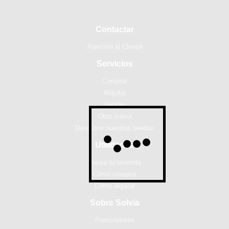
Contactar
Atención al Cliente
Servicios
Comprar
Alquilar
Vender
Obra nueva
Descubre nuestras tiendas
Utilidades
Valora tu vivienda
Cómo comprar
Cómo alquilar
Sobre Solvia
Prescriptores