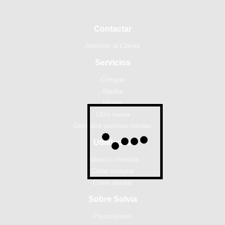
Contactar
Atención al Cliente
Servicios
Comprar
Alquilar
Vender
Obra nueva
Descubre nuestras tiendas
Utilidades
Valora tu vivienda
Cómo comprar
Cómo alquilar
Sobre Solvia
Prescriptores