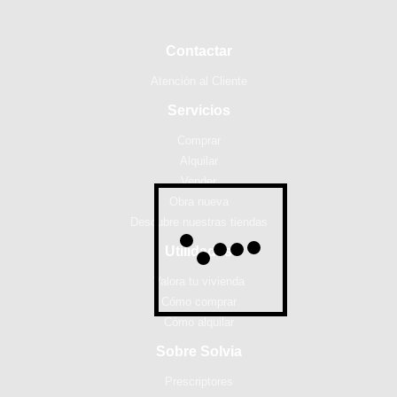
Contactar
Atención al Cliente
Servicios
Comprar
Alquilar
Vender
Obra nueva
Descubre nuestras tiendas
Utilidades
Valora tu vivienda
Cómo comprar
Cómo alquilar
Sobre Solvia
Prescriptores