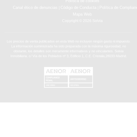
Política de cookies
Canal ético de denuncias
Código de Conducta
Política de Complian
|
|
Mapa Web
Copyright © 2026 Solvia
Los precios de venta publicados en esta Web no incluyen ningún gasto ni impuesto.
La información suministrada ha sido preparada con la máxima rigurosidad, no
obstante, los detalles son meramente informativos y no vinculantes. Solvia
Inmobiliaria. c/ Vía de los Poblados nº 3, Edificio 1, C.E. Cristalia,28033-Madrid.