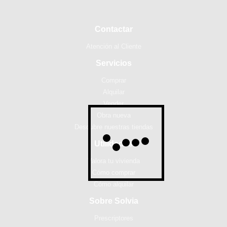
Contactar
Atención al Cliente
Servicios
Comprar
Alquilar
Vender
Obra nueva
Descubre nuestras tiendas
Utilidades
Valora tu vivienda
Cómo comprar
Cómo alquilar
Sobre Solvia
Prescriptores