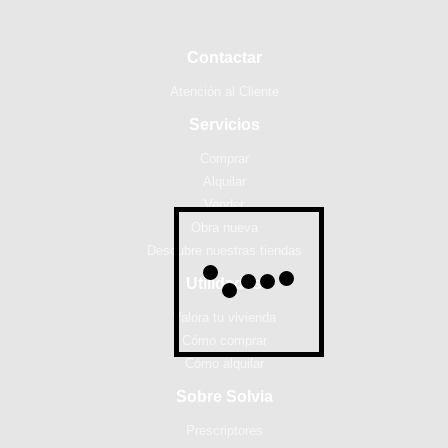
Contactar
Atención al Cliente
Servicios
Comprar
Alquilar
Vender
Obra nueva
Descubre nuestras tiendas
Utilidades
Valora tu vivienda
Cómo comprar
Cómo alquilar
Sobre Solvia
Prescriptores