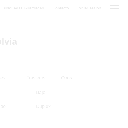
Búsquedas Guardadas
Contacto
Iniciar sesión
lvia
es
Trasteros
Otros
Bajo
ado
Duplex