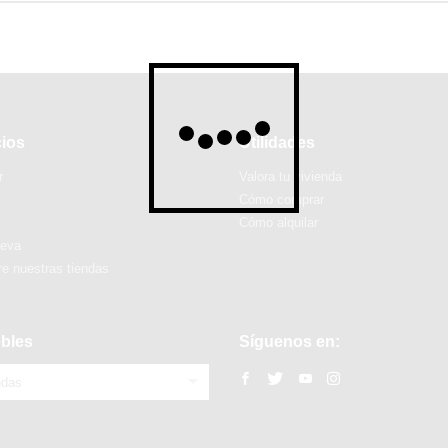
cios
Utilidades
r
Valora tu vivienda
Cómo comprar
Cómo alquilar
ueva
e nuestras tiendas
bles
Síguenos en:
ndas