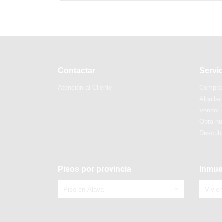
Contactar
Servi
Atención al Cliente
Compra
Alquilar
Vender
Obra n
Descubr
Pisos por provincia
Inmue
Piso en Álava
Vivie