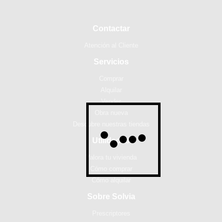
Contactar
Atención al Cliente
Servicios
Comprar
Alquilar
Vender
Obra nueva
Descubre nuestras tiendas
Utilidades
Valora tu vivienda
Cómo comprar
Cómo alquilar
Sobre Solvia
Prescriptores