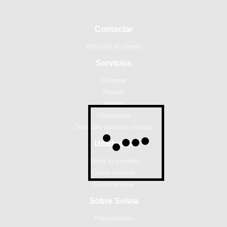
Contactar
Atención al Cliente
Servicios
Comprar
Alquilar
Vender
Obra nueva
Descubre nuestras tiendas
Utilidades
Valora tu vivienda
Cómo comprar
Cómo alquilar
Sobre Solvia
Prescriptores