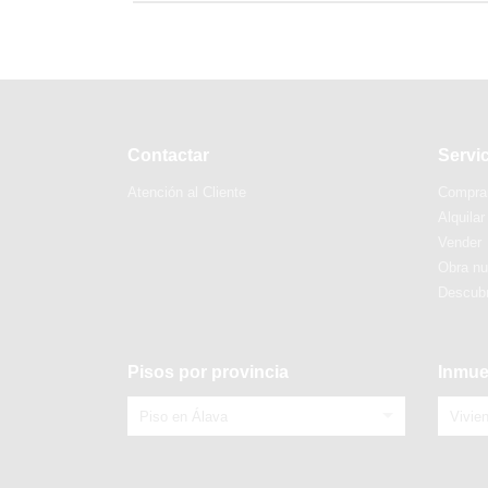
Contactar
Servi
Atención al Cliente
Compra
Alquilar
Vender
Obra n
Descubr
Pisos por provincia
Inmue
Piso en Álava
Vivie