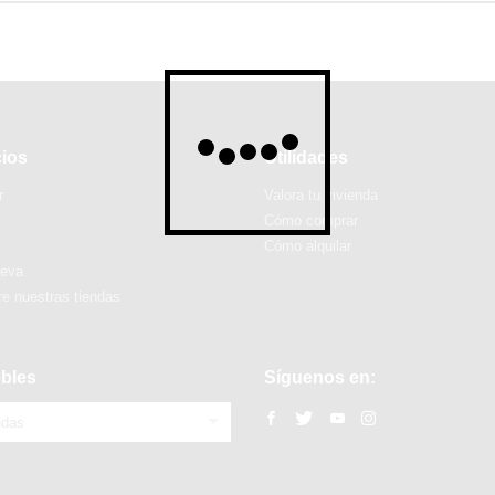
cios
Utilidades
r
Valora tu vivienda
Cómo comprar
Cómo alquilar
ueva
e nuestras tiendas
bles
Síguenos en:
ndas