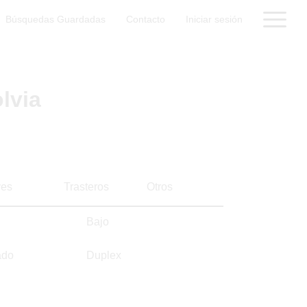
Búsquedas Guardadas
Contacto
Iniciar sesión
lvia
es
Trasteros
Otros
Bajo
ado
Duplex