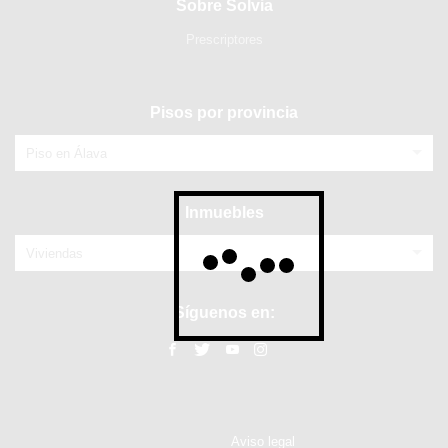
Sobre Solvia
Prescriptores
Pisos por provincia
Piso en Álava
Inmuebles
Viviendas
Síguenos en:
Aviso legal