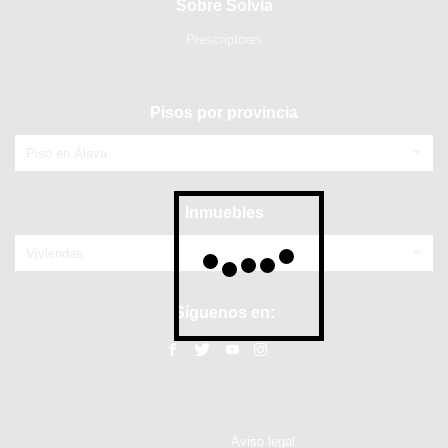
Sobre Solvia
Prescriptores
Pisos por provincia
Piso en Álava
Inmuebles
Viviendas
Síguenos en:
Aviso legal