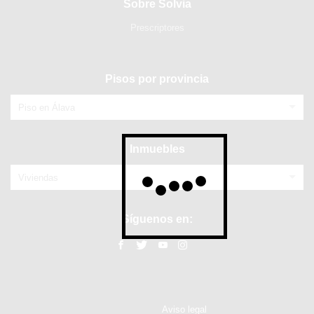
Sobre Solvia
Prescriptores
Pisos por provincia
Piso en Álava
Inmuebles
Viviendas
Síguenos en:
Aviso legal