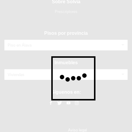
Sobre Solvia
Prescriptores
Pisos por provincia
Piso en Álava
Inmuebles
Viviendas
Síguenos en:
Aviso legal