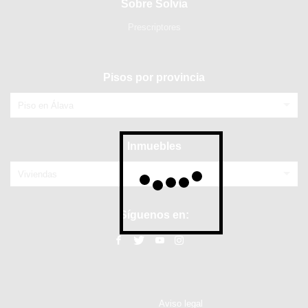
Sobre Solvia
Prescriptores
Pisos por provincia
Piso en Álava
Inmuebles
Viviendas
Síguenos en:
Aviso legal