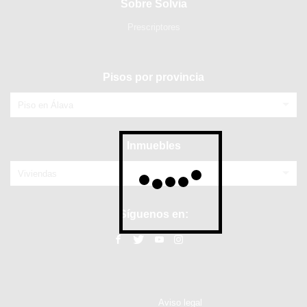
Sobre Solvia
Prescriptores
Pisos por provincia
Piso en Álava
Inmuebles
Viviendas
Síguenos en:
Aviso legal