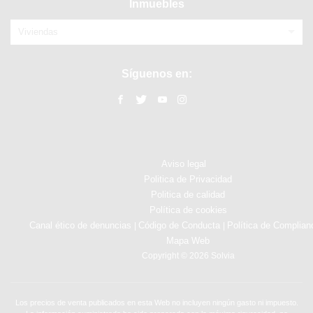
Inmuebles
Viviendas
Síguenos en:
Aviso legal
Politica de Privacidad
Politica de calidad
Política de cookies
Canal ético de denuncias
Código de Conducta
Política de Complian
|
|
Mapa Web
Copyright © 2026 Solvia
Los precios de venta publicados en esta Web no incluyen ningún gasto ni impuesto.