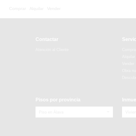
Comprar
Alquilar
Vender
Contactar
Servi
Atención al Cliente
Compra
Alquilar
Vender
Obra n
Descubr
Pisos por provincia
Inmue
Piso en Álava
Vivie