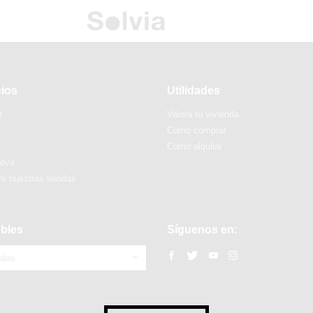
cios
Utilidades
r
Valora tu vivienda
Cómo comprar
Cómo alquilar
ueva
e nuestras tiendas
bles
Síguenos en:
ndas