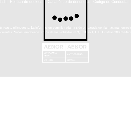
dad
Política de cookies
Canal ético de denuncias
Código de Conducta
|
|
ún gasto ni impuesto. La información suministrada ha sido preparada con la máxima rigurosid
nculantes. Solvia Inmobiliaria. c/ Vía de los Poblados nº 3, Edificio 1, C.E. Cristalia,28033-Madr