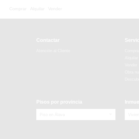
Comprar
Alquilar
Vender
Contactar
Servi
Atención al Cliente
Compra
Alquilar
Vender
Obra n
Descubr
Pisos por provincia
Inmue
Piso en Álava
Vivie