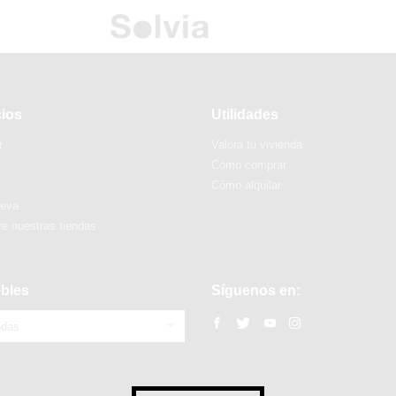
cios
Utilidades
r
Valora tu vivienda
Cómo comprar
Cómo alquilar
ueva
e nuestras tiendas
bles
Síguenos en:
ndas