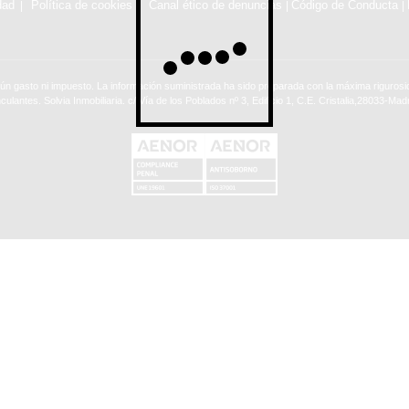
dad
Política de cookies
Canal ético de denuncias
Código de Conducta
|
|
ún gasto ni impuesto. La información suministrada ha sido preparada con la máxima rigurosid
nculantes. Solvia Inmobiliaria. c/ Vía de los Poblados nº 3, Edificio 1, C.E. Cristalia,28033-Madr