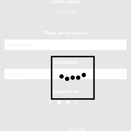
Sobre Solvia
Prescriptores
Pisos por provincia
Piso en Álava
Inmuebles
Viviendas
Síguenos en:
Aviso legal