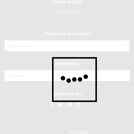
Sobre Solvia
Prescriptores
Pisos por provincia
Piso en Álava
Inmuebles
Viviendas
Síguenos en:
Aviso legal