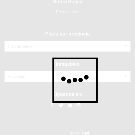
Sobre Solvia
Prescriptores
Pisos por provincia
Piso en Álava
Inmuebles
Viviendas
Síguenos en:
Aviso legal