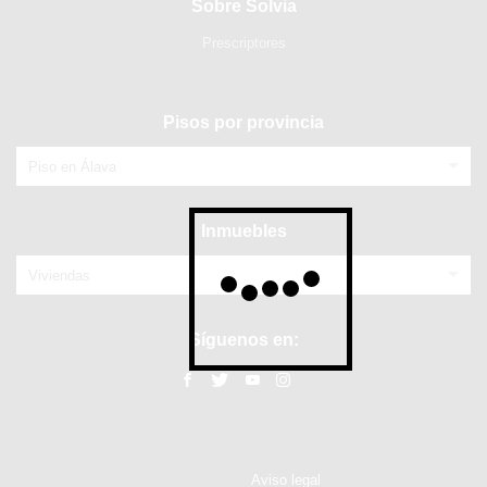
Sobre Solvia
Prescriptores
Pisos por provincia
Piso en Álava
Inmuebles
Viviendas
Síguenos en:
Aviso legal