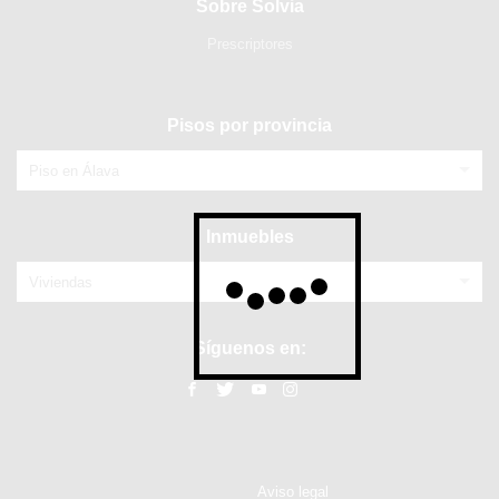
Sobre Solvia
Prescriptores
Pisos por provincia
Piso en Álava
Inmuebles
Viviendas
Síguenos en:
Aviso legal