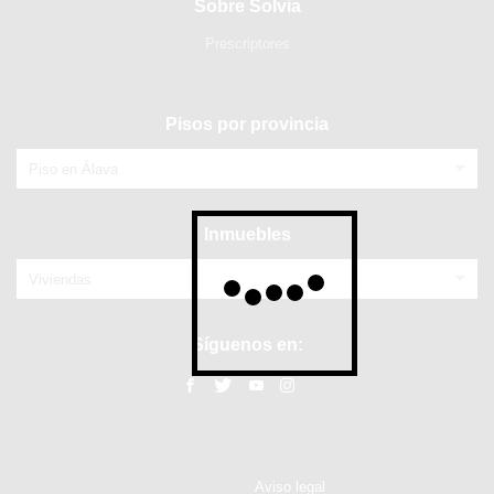
Sobre Solvia
Prescriptores
Pisos por provincia
Piso en Álava
Inmuebles
Viviendas
Síguenos en:
Aviso legal