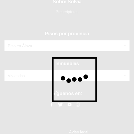
Sobre Solvia
Prescriptores
Pisos por provincia
Piso en Álava
Inmuebles
Viviendas
Síguenos en:
Aviso legal