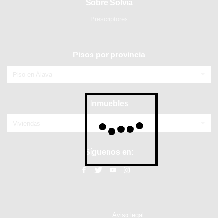
Sobre Solvia
Prescriptores
Pisos por provincia
Piso en Álava
Inmuebles
Viviendas
Síguenos en:
Aviso legal