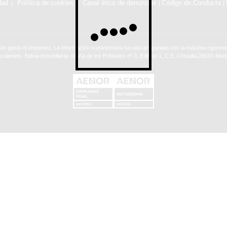
dad
Política de cookies
Canal ético de denuncias
Código de Conducta
|
|
ún gasto ni impuesto. La información suministrada ha sido preparada con la máxima rigurosid
nculantes. Solvia Inmobiliaria. c/ Vía de los Poblados nº 3, Edificio 1, C.E. Cristalia,28033-Madr