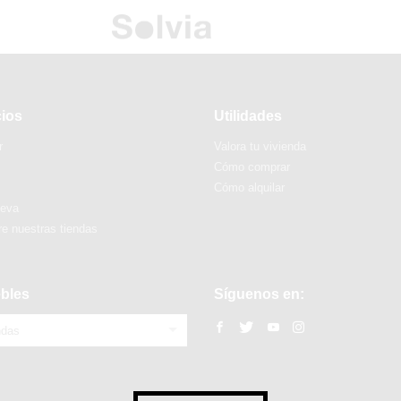
cios
Utilidades
r
Valora tu vivienda
Cómo comprar
Cómo alquilar
ueva
e nuestras tiendas
bles
Síguenos en:
ndas