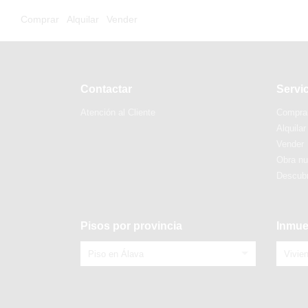
Comprar
Alquilar
Vender
Contactar
Servi
Atención al Cliente
Compra
Alquilar
Vender
Obra n
Descubr
Pisos por provincia
Inmue
Piso en Álava
Vivie