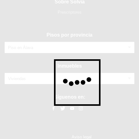
Sobre Solvia
Prescriptores
Pisos por provincia
Piso en Álava
Inmuebles
Viviendas
Síguenos en:
Aviso legal