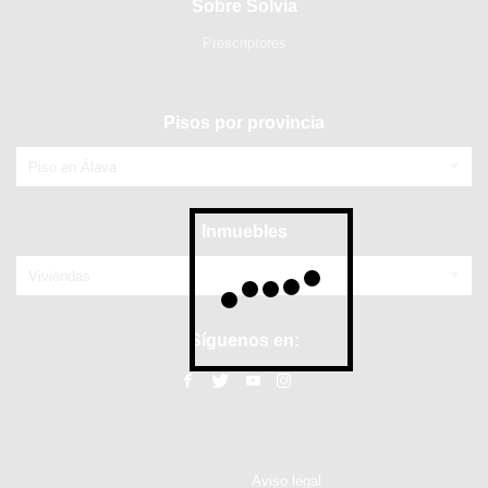
Sobre Solvia
Prescriptores
Pisos por provincia
Piso en Álava
Inmuebles
Viviendas
Síguenos en:
Aviso legal