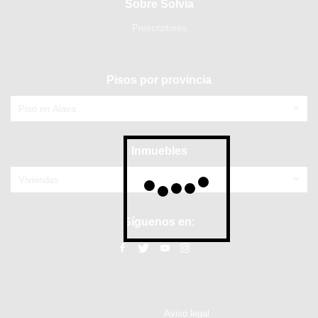
Sobre Solvia
Prescriptores
Pisos por provincia
Piso en Álava
Inmuebles
Viviendas
Síguenos en:
Aviso legal