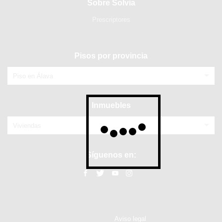
Sobre Solvia
Prescriptores
Pisos por provincia
Piso en Álava
Inmuebles
Viviendas
Síguenos en:
Aviso legal