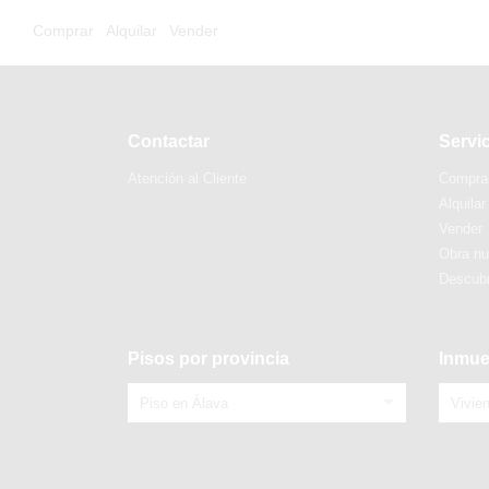
Comprar
Alquilar
Vender
Contactar
Servi
Atención al Cliente
Compra
Alquilar
Vender
Obra n
Descubr
Pisos por provincia
Inmue
Piso en Álava
Vivie