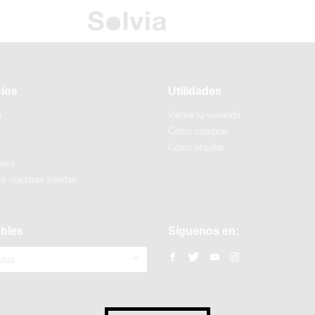
cios
Utilidades
r
Valora tu vivienda
Cómo comprar
Cómo alquilar
ueva
e nuestras tiendas
bles
Síguenos en:
ndas