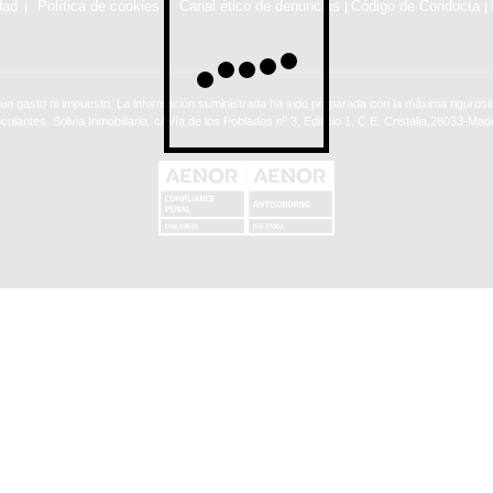
dad
Política de cookies
Canal ético de denuncias
Código de Conducta
|
|
ún gasto ni impuesto. La información suministrada ha sido preparada con la máxima rigurosid
nculantes. Solvia Inmobiliaria. c/ Vía de los Poblados nº 3, Edificio 1, C.E. Cristalia,28033-Madr