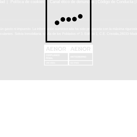
dad
Política de cookies
Canal ético de denuncias
Código de Conducta
|
|
ún gasto ni impuesto. La información suministrada ha sido preparada con la máxima rigurosid
nculantes. Solvia Inmobiliaria. c/ Vía de los Poblados nº 3, Edificio 1, C.E. Cristalia,28033-Madr