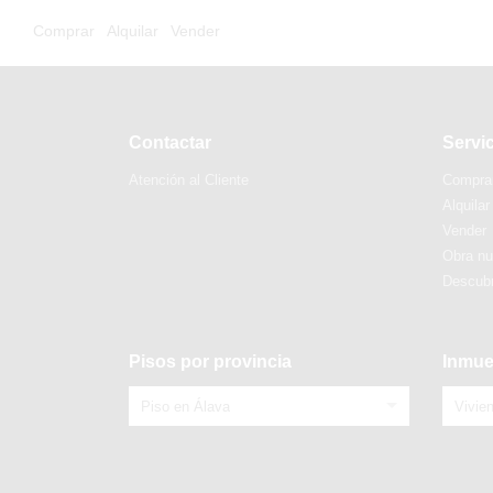
Comprar
Alquilar
Vender
Contactar
Servi
Atención al Cliente
Compra
Alquilar
Vender
Obra n
Descubr
Pisos por provincia
Inmue
Piso en Álava
Vivie