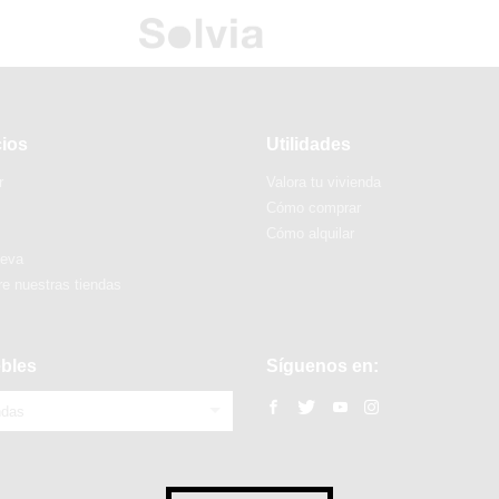
cios
Utilidades
r
Valora tu vivienda
Cómo comprar
Cómo alquilar
ueva
e nuestras tiendas
bles
Síguenos en:
ndas