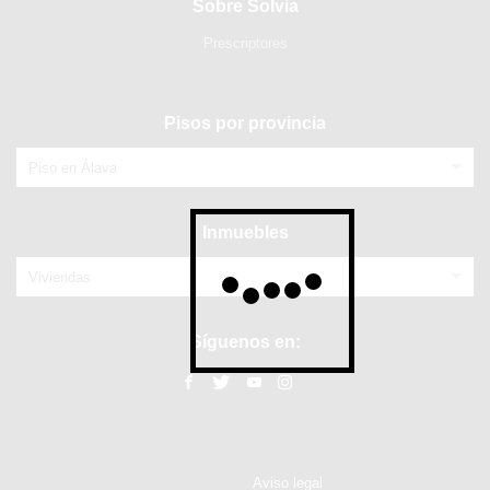
Sobre Solvia
Prescriptores
Pisos por provincia
Piso en Álava
Inmuebles
Viviendas
Síguenos en:
Aviso legal