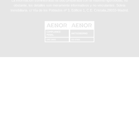
La información suministrada ha sido preparada con la máxima rigurosidad, no
obstante, los detalles son meramente informativos y no vinculantes. Solvia
Inmobiliaria. c/ Vía de los Poblados nº 3, Edificio 1, C.E. Cristalia,28033-Madrid.