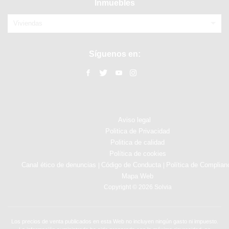
Inmuebles
Viviendas
Síguenos en:
Aviso legal
Politica de Privacidad
Politica de calidad
Política de cookies
Canal ético de denuncias
Código de Conducta
Política de Complian
|
|
Mapa Web
Copyright © 2026 Solvia
Los precios de venta publicados en esta Web no incluyen ningún gasto ni impuesto.