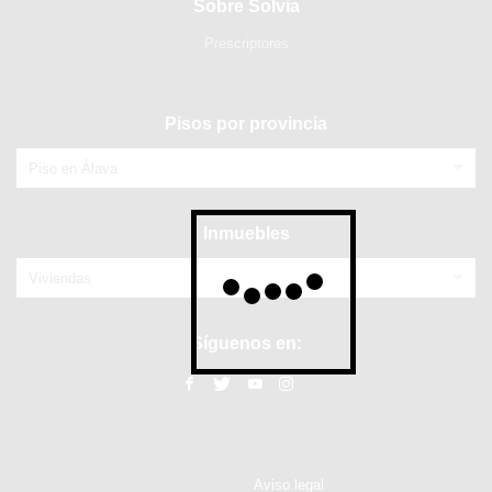
Sobre Solvia
Prescriptores
Pisos por provincia
Piso en Álava
Inmuebles
Viviendas
Síguenos en:
Aviso legal