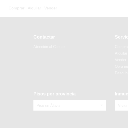
Comprar
Alquilar
Vender
Contactar
Servi
Atención al Cliente
Compra
Alquilar
Vender
Obra n
Descubr
Pisos por provincia
Inmue
Piso en Álava
Vivie