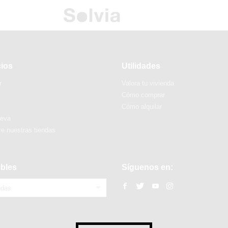
cios
Utilidades
r
Valora tu vivienda
Cómo comprar
Cómo alquilar
ueva
e nuestras tiendas
bles
Síguenos en:
ndas