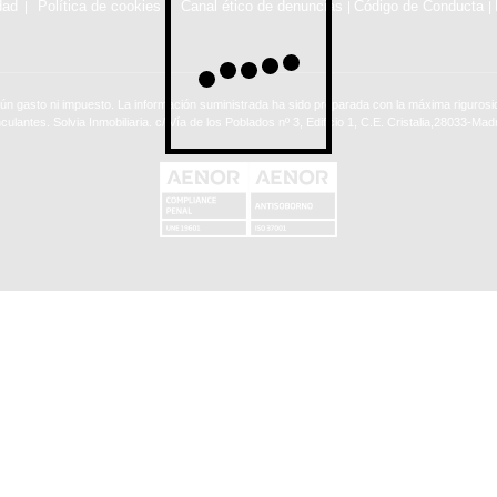
dad
Política de cookies
Canal ético de denuncias
Código de Conducta
|
|
ún gasto ni impuesto. La información suministrada ha sido preparada con la máxima rigurosid
nculantes. Solvia Inmobiliaria. c/ Vía de los Poblados nº 3, Edificio 1, C.E. Cristalia,28033-Madr