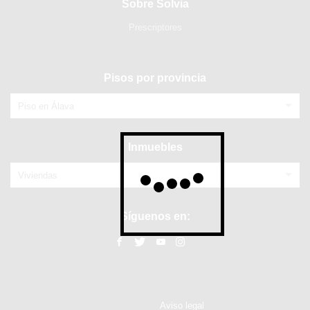
Sobre Solvia
Prescriptores
Pisos por provincia
Piso en Álava
Inmuebles
Viviendas
Síguenos en:
Aviso legal