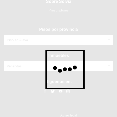
Sobre Solvia
Prescriptores
Pisos por provincia
Piso en Álava
Inmuebles
Viviendas
Síguenos en:
Aviso legal