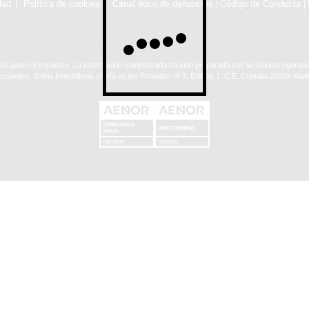
dad
Política de cookies
Canal ético de denuncias
Código de Conducta
|
|
ún gasto ni impuesto. La información suministrada ha sido preparada con la máxima rigurosid
nculantes. Solvia Inmobiliaria. c/ Vía de los Poblados nº 3, Edificio 1, C.E. Cristalia,28033-Madr