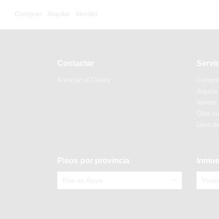
Comprar
Alquilar
Vender
Contactar
Servi
Atención al Cliente
Compra
Alquilar
Vender
Obra n
Descubr
Pisos por provincia
Inmue
Piso en Álava
Vivie