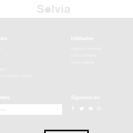
cios
Utilidades
r
Valora tu vivienda
Cómo comprar
Cómo alquilar
ueva
e nuestras tiendas
bles
Síguenos en:
ndas