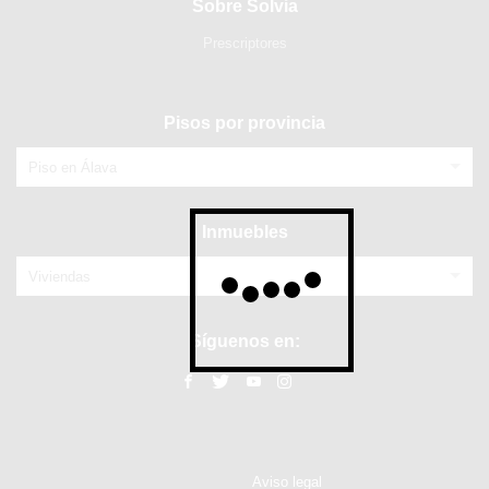
Sobre Solvia
Prescriptores
Pisos por provincia
Piso en Álava
Inmuebles
Viviendas
Síguenos en:
Aviso legal