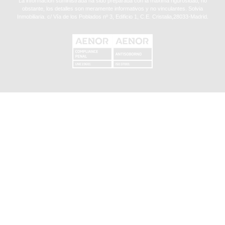
La información suministrada ha sido preparada con la máxima rigurosidad, no
obstante, los detalles son meramente informativos y no vinculantes. Solvia
Inmobiliaria. c/ Vía de los Poblados nº 3, Edificio 1, C.E. Cristalia,28033-Madrid.