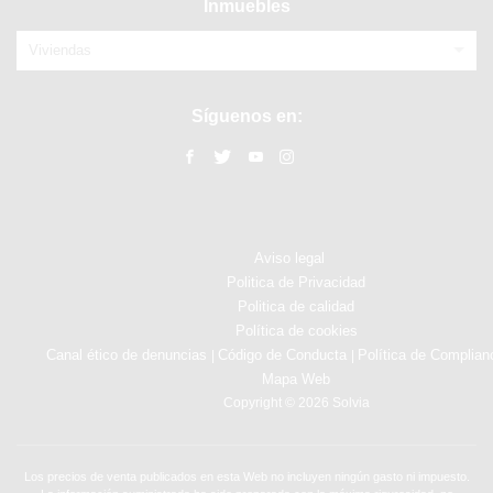
Inmuebles
Viviendas
Síguenos en:
Aviso legal
Politica de Privacidad
Politica de calidad
Política de cookies
Canal ético de denuncias
Código de Conducta
Política de Complian
|
|
Mapa Web
Copyright © 2026 Solvia
Los precios de venta publicados en esta Web no incluyen ningún gasto ni impuesto.