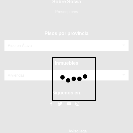
Sobre Solvia
Prescriptores
Pisos por provincia
Piso en Álava
Inmuebles
Viviendas
Síguenos en:
Aviso legal