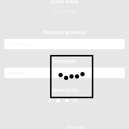
Sobre Solvia
Prescriptores
Pisos por provincia
Piso en Álava
Inmuebles
Viviendas
Síguenos en:
Aviso legal